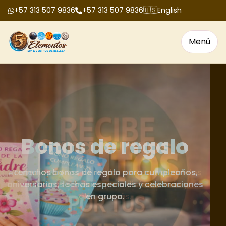
+57 313 507 9836
+57 313 507 9836
🇺🇸
English
Menú
Bonos de regalo
Tenemos bonos de regalo para cumpleaños,
aniversarios, fechas especiales y celebraciones
en grupo.