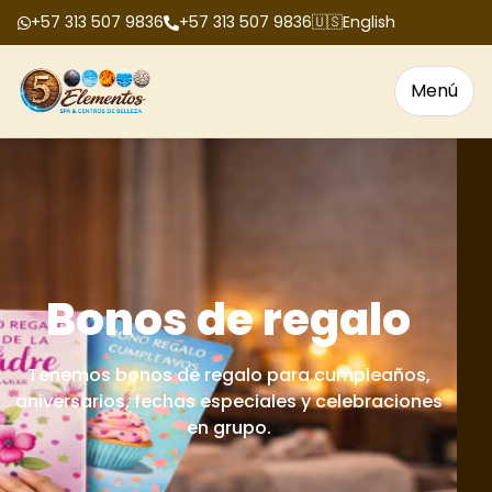
+57 313 507 9836
+57 313 507 9836
🇺🇸
English
Menú
Bonos de regalo
Tenemos bonos de regalo para cumpleaños,
aniversarios, fechas especiales y celebraciones
en grupo.