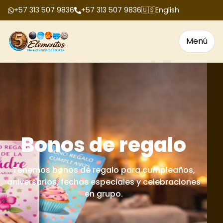
+57 313 507 9836
+57 313 507 9836
🇺🇸
English
Menú
Bonos de regalo
Tenemos bonos de regalo para cumpleaños,
aniversarios, fechas especiales y celebraciones
en grupo.