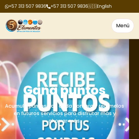
+57 313 507 9836
+57 313 507 9836
🇺🇸
English
Menú
Bonos de regalo
Tenemos bonos de regalo para cumpleaños,
aniversarios, fechas especiales y celebraciones
en grupo.