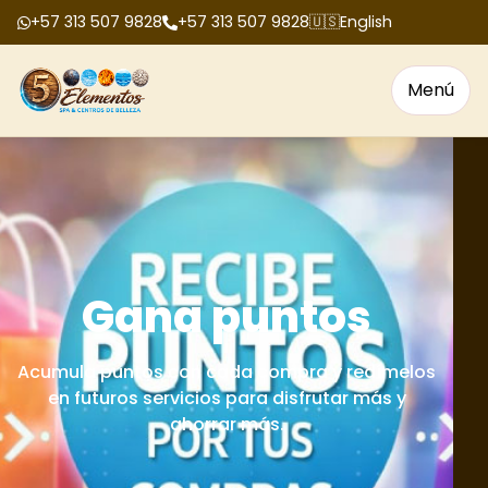
+57 313 507 9828
+57 313 507 9828
🇺🇸
English
Menú
Bonos de regalo
Tenemos bonos de regalo para cumpleaños,
aniversarios, fechas especiales y celebraciones
en grupo.