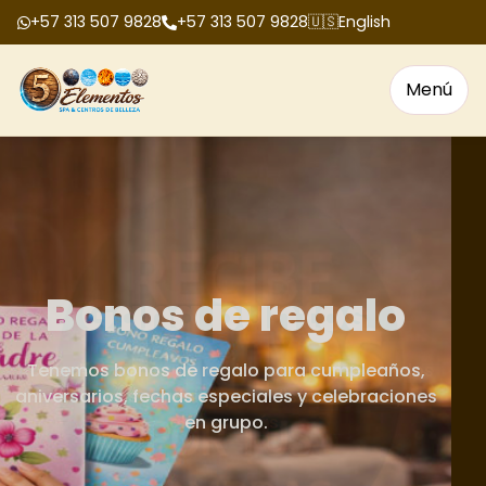
+57 313 507 9828
+57 313 507 9828
🇺🇸
English
Menú
Bonos de regalo
Tenemos bonos de regalo para cumpleaños,
aniversarios, fechas especiales y celebraciones
en grupo.