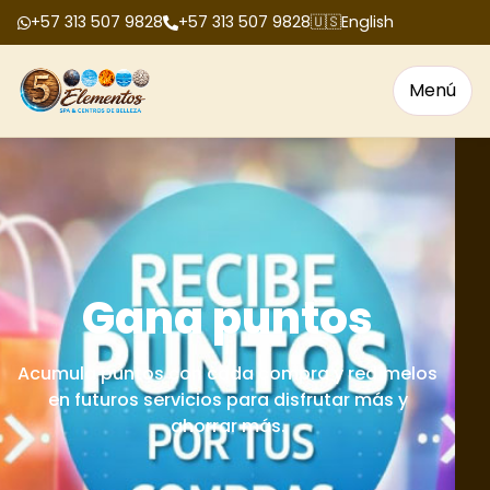
+57 313 507 9828
+57 313 507 9828
🇺🇸
English
Menú
Bonos de regalo
Tenemos bonos de regalo para cumpleaños,
aniversarios, fechas especiales y celebraciones
en grupo.