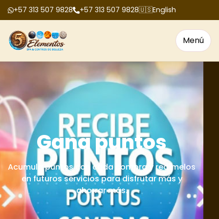
+57 313 507 9828
+57 313 507 9828
🇺🇸
English
Menú
Bonos de regalo
Tenemos bonos de regalo para cumpleaños,
aniversarios, fechas especiales y celebraciones
en grupo.