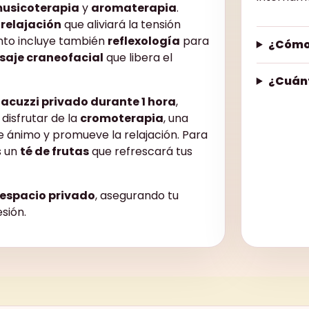
usicoterapia
y
aromaterapia
.
 relajación
que aliviará la tensión
nto incluye también
reflexología
para
¿Cómo
aje craneofacial
que libera el
¿Cuán
jacuzzi privado durante 1 hora
,
disfrutar de la
cromoterapia
, una
e ánimo y promueve la relajación. Para
s un
té de frutas
que refrescará tus
espacio privado
, asegurando tu
sión.