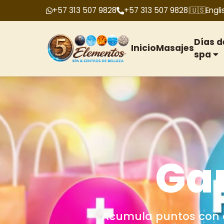
+57 313 507 9828
+57 313 507 9828
|
🇺🇸
Engli
Días d
Inicio
Masajes
spa
Bono
Tenemos bonos de re