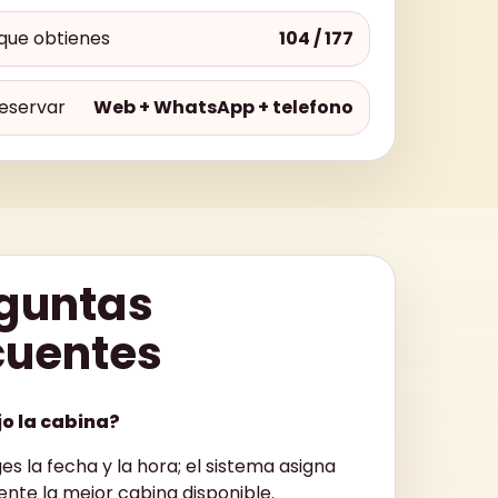
que obtienes
104 / 177
eservar
Web + WhatsApp + telefono
guntas
cuentes
jo la cabina?
ges la fecha y la hora; el sistema asigna
nte la mejor cabina disponible.