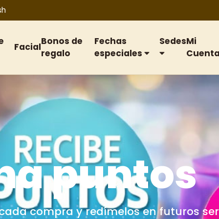
sh
e
Bonos de
Fechas
Sedes
Mi
Facial
regalo
especiales
Cuent
s de regal
galo para cumpleaños, aniversarios, f