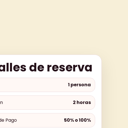
alles de reserva
1 persona
ón
2 horas
de Pago
50% o 100%