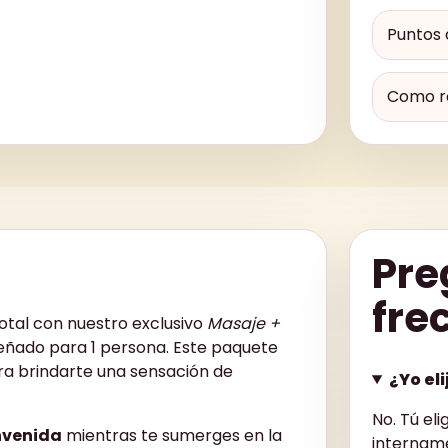
Puntos 
Como r
Pre
fre
total con nuestro exclusivo
Masaje +
señado para 1 persona. Este paquete
ra brindarte una sensación de
¿Yo eli
No. Tú eli
nvenida
mientras te sumerges en la
intername