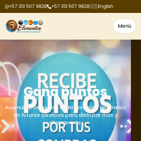
+57 313 507 9828
+57 313 507 9828
🇺🇸
English
Menú
Bonos de regalo
Tenemos bonos de regalo para cumpleaños,
aniversarios, fechas especiales y celebraciones
en grupo.