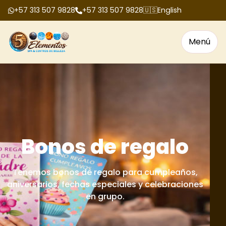
+57 313 507 9828
+57 313 507 9828
🇺🇸
English
Menú
Bonos de regalo
Tenemos bonos de regalo para cumpleaños,
aniversarios, fechas especiales y celebraciones
en grupo.